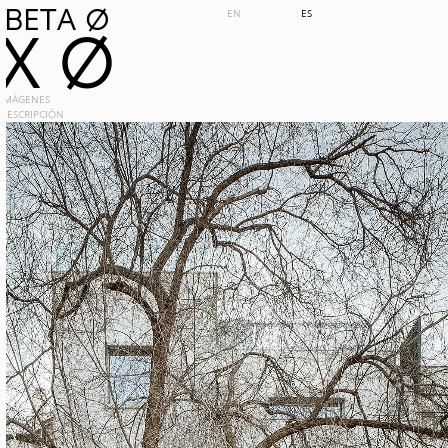
BETA 0
EN
ES
X 0
IMÁGENES
DESCRIPCIÓN