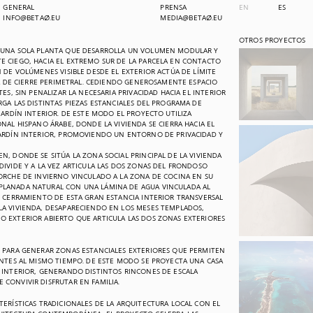
GENERAL
PRENSA
EN
ES
INFO@BETA0.EU
MEDIA@BETA0.EU
OTROS PROYECTOS
E UNA SOLA PLANTA QUE DESARROLLA UN VOLUMEN MODULAR Y
E CIEGO, HACIA EL EXTREMO SUR DE LA PARCELA EN CONTACTO
 DE VOLÚMENES VISIBLE DESDE EL EXTERIOR ACTÚA DE LÍMITE
CIA DE CIERRE PERIMETRAL. CEDIENDO GENEROSAMENTE ESPACIO
ES, SIN PENALIZAR LA NECESARIA PRIVACIDAD HACIA EL INTERIOR
RGA LAS DISTINTAS PIEZAS ESTANCIALES DEL PROGRAMA DE
JARDÍN INTERIOR. DE ESTE MODO EL PROYECTO UTILIZA
NAL HISPANO ÁRABE, DONDE LA VIVIENDA SE CIERRA HACIA EL
JARDÍN INTERIOR, PROMOVIENDO UN ENTORNO DE PRIVACIDAD Y
N, DONDE SE SITÚA LA ZONA SOCIAL PRINCIPAL DE LA VIVIENDA
DIVIDE Y A LA VEZ ARTICULA LAS DOS ZONAS DEL FRONDOSO
ORCHE DE INVIERNO VINCULADO A LA ZONA DE COCINA EN SU
PLANADA NATURAL CON UNA LÁMINA DE AGUA VINCULADA AL
L CERRAMIENTO DE ESTA GRAN ESTANCIA INTERIOR TRANSVERSAL
LA VIVIENDA, DESAPARECIENDO EN LOS MESES TEMPLADOS,
O EXTERIOR ABIERTO QUE ARTICULA LAS DOS ZONAS EXTERIORES
S PARA GENERAR ZONAS ESTANCIALES EXTERIORES QUE PERMITEN
ENTES AL MISMO TIEMPO. DE ESTE MODO SE PROYECTA UNA CASA
 INTERIOR, GENERANDO DISTINTOS RINCONES DE ESCALA
CONVIVIR DISFRUTAR EN FAMILIA.
TERÍSTICAS TRADICIONALES DE LA ARQUITECTURA LOCAL CON EL