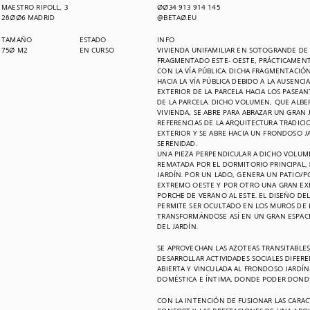
MAESTRO RIPOLL, 3
0034 913 914 145
28006 MADRID
@BETA0.EU
TAMAÑO
ESTADO
INFO
750 M2
EN CURSO
VIVIENDA UNIFAMILIAR EN SOTOGRANDE D
FRAGMENTADO ESTE- OESTE, PRÁCTICAMENT
CON LA VÍA PÚBLICA. DICHA FRAGMENTACIÓN
HACIA LA VÍA PÚBLICA DEBIDO A LA AUSEN
EXTERIOR DE LA PARCELA HACIA LOS PASEANT
DE LA PARCELA. DICHO VOLUMEN, QUE ALBE
VIVIENDA, SE ABRE PARA ABRAZAR UN GRAN 
REFERENCIAS DE LA ARQUITECTURA TRADICIO
EXTERIOR Y SE ABRE HACIA UN FRONDOSO 
SERENIDAD.
UNA PIEZA PERPENDICULAR A DICHO VOLUME
REMATADA POR EL DORMITORIO PRINCIPAL, 
JARDÍN. POR UN LADO, GENERA UN PATIO/P
EXTREMO OESTE Y POR OTRO UNA GRAN EX
PORCHE DE VERANO AL ESTE. EL DISEÑO DE
PERMITE SER OCULTADO EN LOS MUROS DE 
TRANSFORMÁNDOSE ASÍ EN UN GRAN ESPACI
DEL JARDÍN.
SE APROVECHAN LAS AZOTEAS TRANSITABLE
DESARROLLAR ACTIVIDADES SOCIALES DIFER
ABIERTA Y VINCULADA AL FRONDOSO JARDÍN
DOMÉSTICA E ÍNTIMA, DONDE PODER DONDE 
CON LA INTENCIÓN DE FUSIONAR LAS CARAC