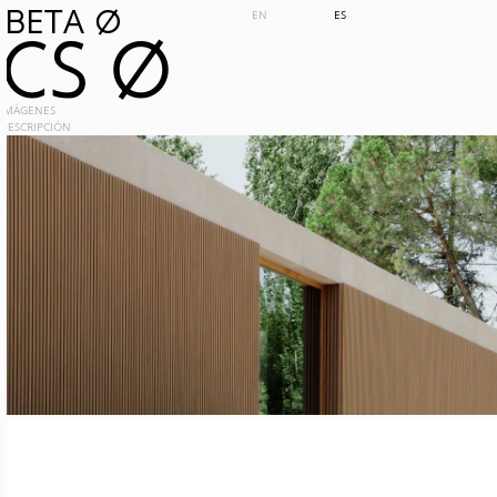
BETA 0
EN
ES
CS 0
IMÁGENES
DESCRIPCIÓN